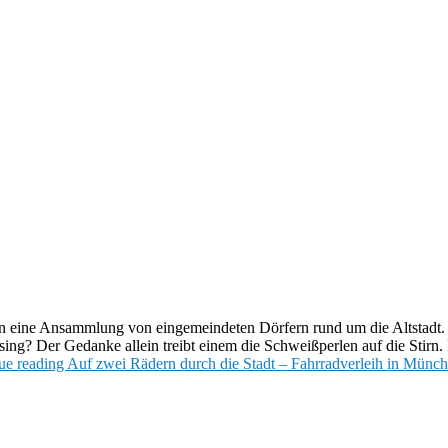
n Dörfern rund um die Altstadt. Die erschließt man leicht zu Fuß. Ab
 die Schweißperlen auf die Stirn. Da bietet sich die Stadterkundung pe
 Stadt – Fahrradverleih in München