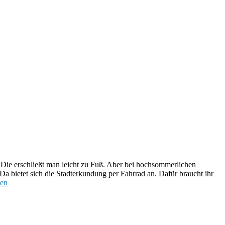
er bei hochsommerlichen Temperaturen per pedes ins hintere
r Fahrrad an. Dafür braucht ihr einen Fahrradverleih, ein paar wollen