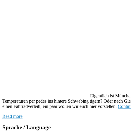
Eigentlich ist München eine Ansammlung von eingemeindete
Schwabing tigern? Oder nach Giesing? Der Gedanke allein treibt einem
wir euch hier vorstellen.
Continue reading
Auf zwei Rädern durch die
Read more
Sprache / Language
Sprache / Language
Designed by
WPlook Studio
Impressum und Datenschutz